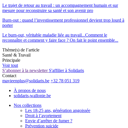
Le trajet de retour au travail : un accompagnement humain et sur
mesure pour reconstruire sa santé et son avenir pro
Burn-out : quand l’investissement professionnel devient trop lourd à
porter
Le burn-out, véritable maladie liée au travail...Comment le
reconnaître et comment y faire face ? On fait le point ensemble...
Thème(s) de l’article
Santé & Travail
Principale
Voir tout
S’abonner à la newsletter
S'affilier à Solidaris
Contact
mavieenplus@solidaris.be
+32 78 051 319
À propos de nous
solidaris-wallonie.be
Nos collections
Les 18-25 ans, génération angoissée
Droit à l’avortement
Envie d’arrêter de fumer ?
Prévention suicide