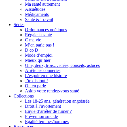
Ma santé autrement
Assuétudes
Médicaments
Santé & Travail
Séries
Ordonnances poétiques
Régale ta santé
C ma vie
M’en parle pas !
D co D
Mode d’emploi
Mieux qu’hier
Une, deux, trois… idées, conseils, astuces
Arrête tes conneries
L’espoir en une histoire
J’te dis tout !
On en parle
Askip votre rendez-vous santé
Collections
Les 18-25 ans, génération angoissée
Droit à l’avortement
Envie d’arrêter de fumer ?
Prévention suicide
Egalité femmes/hommes
Ressources