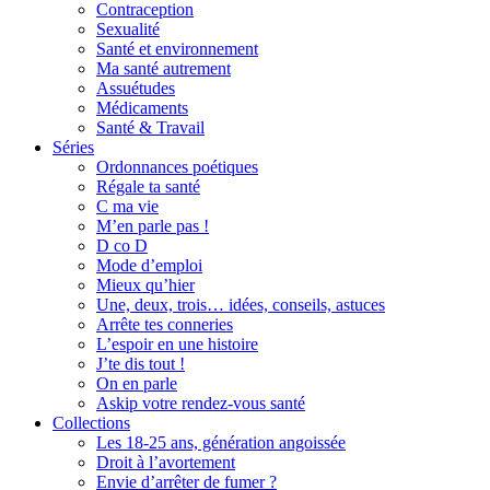
Contraception
Sexualité
Santé et environnement
Ma santé autrement
Assuétudes
Médicaments
Santé & Travail
Séries
Ordonnances poétiques
Régale ta santé
C ma vie
M’en parle pas !
D co D
Mode d’emploi
Mieux qu’hier
Une, deux, trois… idées, conseils, astuces
Arrête tes conneries
L’espoir en une histoire
J’te dis tout !
On en parle
Askip votre rendez-vous santé
Collections
Les 18-25 ans, génération angoissée
Droit à l’avortement
Envie d’arrêter de fumer ?