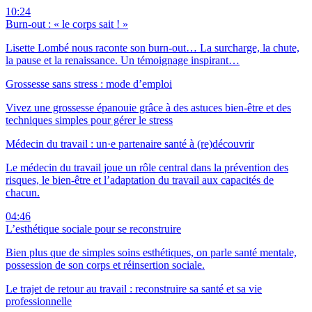
10:24
Burn-out : « le corps sait ! »
Lisette Lombé nous raconte son burn-out… La surcharge, la chute,
la pause et la renaissance. Un témoignage inspirant…
Grossesse sans stress : mode d’emploi
Vivez une grossesse épanouie grâce à des astuces bien-être et des
techniques simples pour gérer le stress
Médecin du travail : un·e partenaire santé à (re)découvrir
Le médecin du travail joue un rôle central dans la prévention des
risques, le bien-être et l’adaptation du travail aux capacités de
chacun.
04:46
L’esthétique sociale pour se reconstruire
Bien plus que de simples soins esthétiques, on parle santé mentale,
possession de son corps et réinsertion sociale.
Le trajet de retour au travail : reconstruire sa santé et sa vie
professionnelle